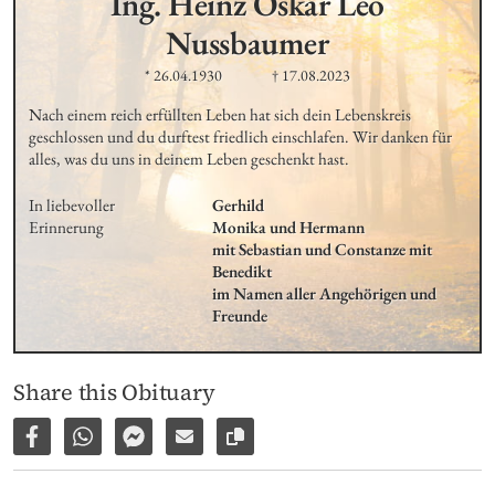
Ing. Heinz Oskar Leo
Nussbaumer
* 26.04.1930
† 17.08.2023
Nach einem reich erfüllten Leben hat sich dein Lebenskreis 
geschlossen und du durftest friedlich einschlafen. Wir danken für 
alles, was du uns in deinem Leben geschenkt hast.
In liebevoller 
Gerhild

Erinnerung
Monika und Hermann

mit Sebastian und Constanze mit 
Benedikt 

im Namen aller Angehörigen und 
Freunde
Share this Obituary
Share on Facebook
Share via WhatsApp
Share via Facebook Messenger
Share via E-Mail
Copy link to page