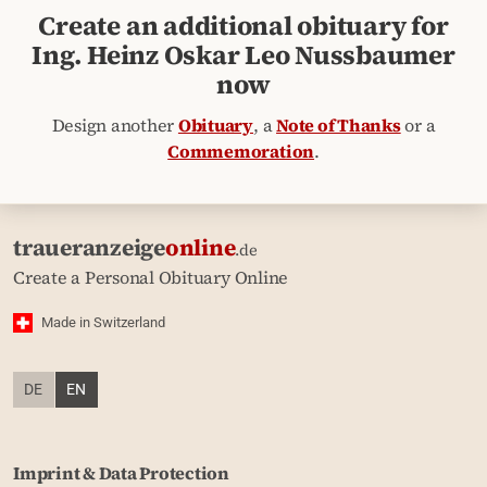
Create an additional obituary for
Ing. Heinz Oskar Leo Nussbaumer
now
Design another
Obituary
, a
Note of Thanks
or a
Commemoration
.
traueranzeige
online
.de
Create a Personal Obituary Online
Made in Switzerland
DE
EN
Imprint & Data Protection