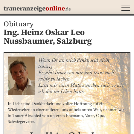
MEN
traueranzeige
online
.de
Obituary
Ing. Heinz Oskar Leo
Nussbaumer,
Salzburg
Wenn ihr an mich denkt, seid nicht 
traurig.

Erzählt lieber von mir und traut euch 
ruhig zu lachen.

Lasst mir einen Platz zwischen euch, so wie 
ich ihn im Leben hatte.
In Liebe und Dankbarkeit und voller Hoffnung auf ein 
Wiedersehen in einer anderen, uns unbekannten Welt, nehmen wir 
in Trauer Abschied von unserem Ehemann, Vater, Opa, 
Schwiegervater.