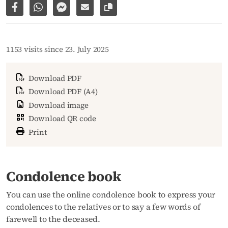
Share on Facebook
Share via WhatsApp
Share via Facebook Messenger
Share via E-Mail
Copy link to page
1153 visits since 23. July 2025
Download PDF
Download PDF (A4)
Download image
Download QR code
Print
Condolence book
You can use the online condolence book to express your
condolences to the relatives or to say a few words of
farewell to the deceased.