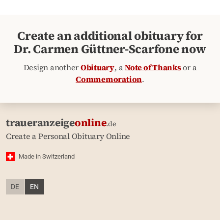
Create an additional obituary for
Dr. Carmen Güttner-Scarfone now
Design another
Obituary
, a
Note of Thanks
or a
Commemoration
.
traueranzeige
online
.de
Create a Personal Obituary Online
Made in Switzerland
DE
EN