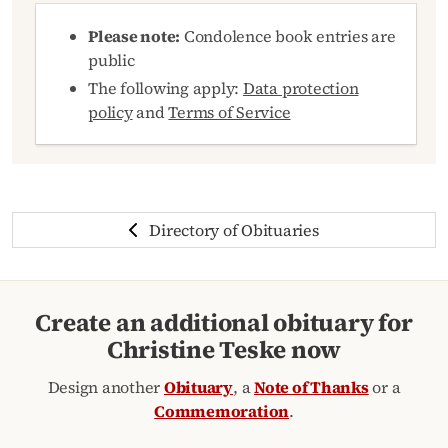
Please note:
Condolence book entries are
public
The following apply:
Data protection
policy
and
Terms of Service
Directory of Obituaries
Create an additional obituary for
Christine Teske now
Design another
Obituary
, a
Note of Thanks
or a
Commemoration
.