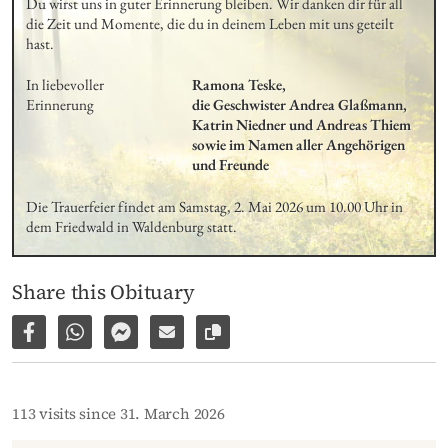
Du wirst uns in guter Erinnerung bleiben. Wir danken dir für all 
die Zeit und Momente, die du in deinem Leben mit uns geteilt 
hast.
In liebevoller 
Ramona Teske, 

Erinnerung
die Geschwister Andrea Glaßmann, 
Katrin Niedner und Andreas Thiem

sowie im Namen aller Angehörigen 
und Freunde
Die Trauerfeier findet am Samstag, 2. Mai 2026 um 10.00 Uhr in 
dem Friedwald in Waldenburg statt.
Share this Obituary
Share on Facebook
Share via WhatsApp
Share via Facebook Messenger
Share via E-Mail
Copy link to page
113 visits since 31. March 2026