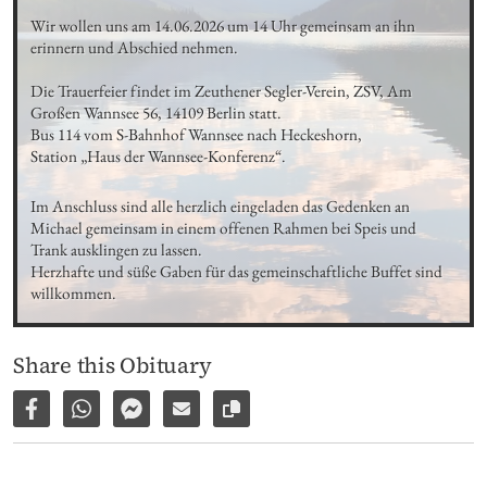
Wir wollen uns am 14.06.2026 um 14 Uhr gemeinsam an ihn 
erinnern und Abschied nehmen. 
Die Trauerfeier findet im Zeuthener Segler-Verein, ZSV, Am 
Großen Wannsee 56, 14109 Berlin statt. 

Bus 114 vom S-Bahnhof Wannsee nach Heckeshorn,

Station „Haus der Wannsee-Konferenz“.
Im Anschluss sind alle herzlich eingeladen das Gedenken an 
Michael gemeinsam in einem offenen Rahmen bei Speis und 
Trank ausklingen zu lassen.

Herzhafte und süße Gaben für das gemeinschaftliche Buffet sind 
willkommen.
Share this Obituary
Share on Facebook
Share via WhatsApp
Share via Facebook Messenger
Share via E-Mail
Copy link to page