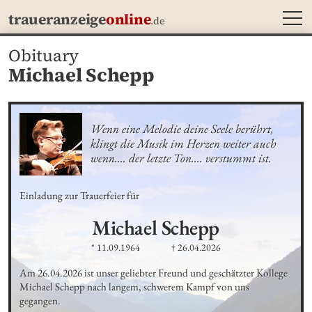
MEN
traueranzeige
online
.de
Obituary
Michael Schepp
Wenn eine Melodie deine Seele berührt, 
klingt die Musik im Herzen weiter auch 
wenn…. der letzte Ton…. verstummt ist.
Einladung zur Trauerfeier für
Michael
Schepp
* 11.09.1964
† 26.04.2026
Am 26.04.2026 ist unser geliebter Freund und geschätzter Kollege 
Michael Schepp nach langem, schwerem Kampf von uns 
gegangen.