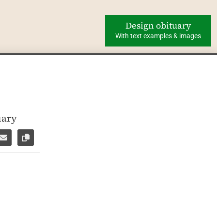
Design obituary
With text examples & images
uary
ok
WhatsApp
e via Facebook Messenger
Share via E-Mail
Copy link to page