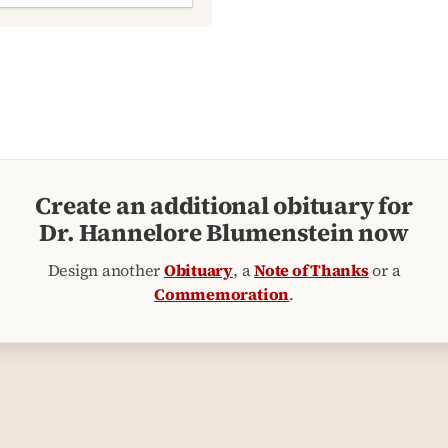
Create an additional obituary for
Dr. Hannelore Blumenstein now
Design another
Obituary
, a
Note of Thanks
or a
Commemoration
.