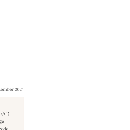
ecember 2024
(A4)
ge
code