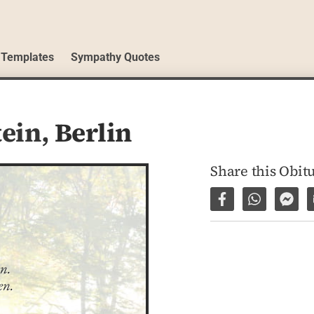
 Templates
Sympathy Quotes
tein,
Berlin
Share this Obit
Share on Facebo
Share via 
Shar
. 

en.