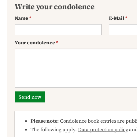
Write your condolence
Name
*
E-Mail
*
Your condolence
*
Send now
Please note:
Condolence book entries are publ
The following apply:
Data protection policy
an