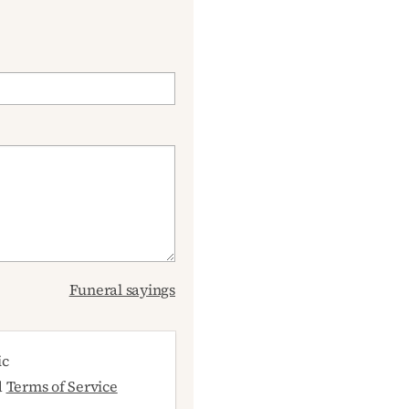
Funeral sayings
ic
d
Terms of Service