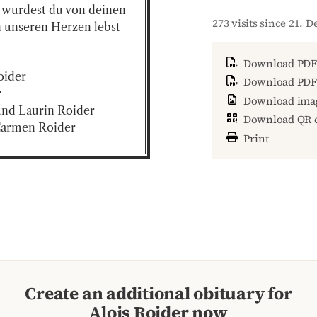
 wurdest du von deinen 
273 visits since 21. 
 unseren Herzen lebst 
Download PDF
ider

Download PDF 


Download ima
und Laurin Roider

Download QR 
Carmen Roider
Print
Create an additional obituary for
Alois Roider now