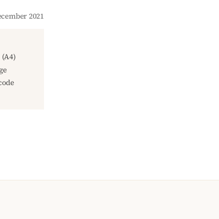
December 2021
(A4)
ge
code