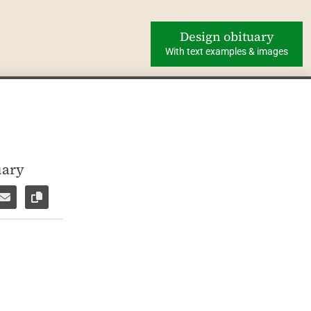
Design obituary
With text examples & images
uary
ok
WhatsApp
e via Facebook Messenger
Share via E-Mail
Copy link to page