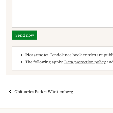
Send now
Please note:
Condolence book entries are publ
The following apply:
Data protection policy
an
Obituaries Baden-Württemberg