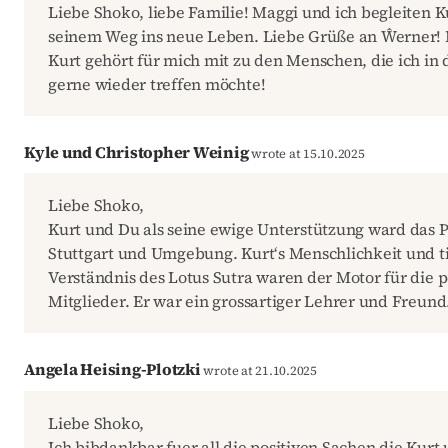
Liebe Shoko, liebe Familie! Maggi und ich begleiten 
seinem Weg ins neue Leben. Liebe Grüße an Ŵerner! 
Kurt gehört für mich mit zu den Menschen, die ich in 
gerne wieder treffen möchte!
Kyle und Christopher Weinig
wrote at 15.10.2025
Liebe Shoko,
Kurt und Du als seine ewige Unterstützung ward das P
Stuttgart und Umgebung. Kurt‘s Menschlichkeit und t
Verständnis des Lotus Sutra waren der Motor für die p
Mitglieder. Er war ein grossartiger Lehrer und Freund
Angela Heising-Plotzki
wrote at 21.10.2025
Liebe Shoko,
Ich bibdankbar fuer all die positiven Sachen die Kur