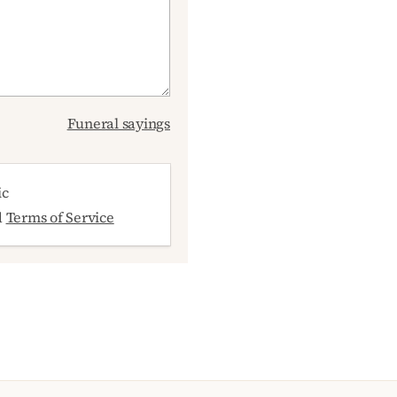
Funeral sayings
ic
d
Terms of Service