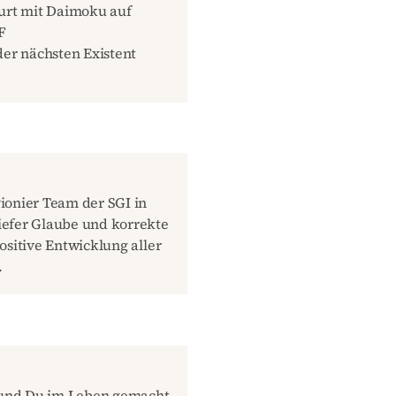
Kurt mit Daimoku auf
F
der nächsten Existent
ionier Team der SGI in
iefer Glaube und korrekte
ositive Entwicklung aller
.
t und Du im Leben gemacht