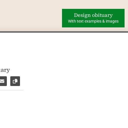
Design obituary
With text examples & images
uary
ok
WhatsApp
e via Facebook Messenger
Share via E-Mail
Copy link to page