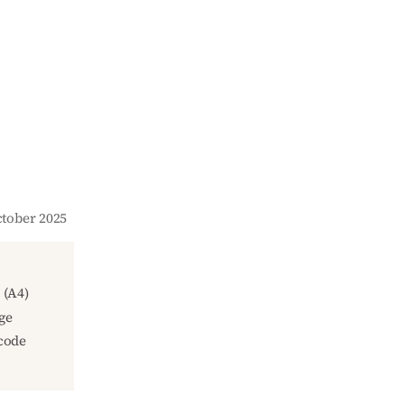
October 2025
(A4)
ge
code