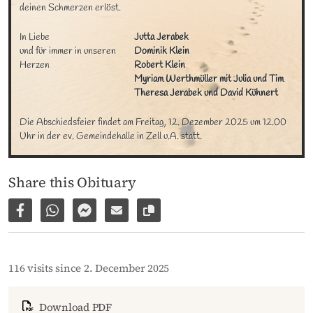
deinen Schmerzen erlöst.
In Liebe 

Jutta Jerabek

und für immer in unseren 
Dominik Klein

Herzen
Robert Klein

Myriam Werthmüller mit Julia und Tim

Theresa Jerabek und David Kühnert
Die Abschiedsfeier findet am Freitag, 12. Dezember 2025 um 12.00 
Uhr in der ev. Gemeindehalle in Zell u.A. statt.
Share this Obituary
Share on Facebook
Share via WhatsApp
Share via Facebook Messenger
Share via E-Mail
Copy link to page
116 visits since 2. December 2025
Download PDF