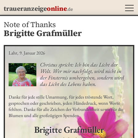
MEN
traueranzeige
online
.de
Note of Thanks
Brigitte Grafmüller
Lahr, 9. Januar 2026
Christus spricht: Ich bin das Licht der 
Welt. Wer mir nachfolgt, wird nicht in 
der Finsternis umhergehen, sondern wird 
das Licht des Lebens haben.
Danke für jede stille Umarmung, für jedes tröstende Wort, 
gesprochen oder geschrieben, jeden Händedruck, wenn Worte 
fehlten. Danke für alle Zeichen der Verbundenheit sowie für die 
Blumen und alle großzügigen Spenden.
Brigitte
Grafmüller