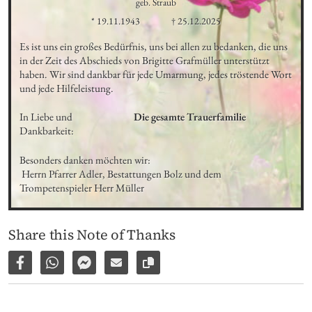
geb. Straub
* 19.11.1943
† 25.12.2025
Es ist uns ein großes Bedürfnis, uns bei allen zu bedanken, die uns 
in der Zeit des Abschieds von Brigitte Grafmüller unterstützt 
haben. Wir sind dankbar für jede Umarmung, jedes tröstende Wort 
und jede Hilfeleistung.
In Liebe und 
Die gesamte Trauerfamilie
Dankbarkeit:
Besonders danken möchten wir: 

 Herrn Pfarrer Adler, Bestattungen Bolz und dem 
Trompetenspieler Herr Müller
Share this Note of Thanks
Share on Facebook
Share via WhatsApp
Share via Facebook Messenger
Share via E-Mail
Copy link to page