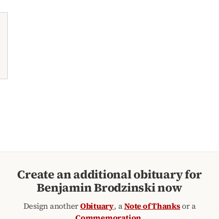
Create an additional obituary for
Benjamin Brodzinski now
Design another
Obituary
, a
Note of Thanks
or a
Commemoration
.