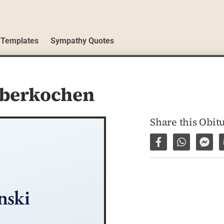
 Templates
Sympathy Quotes
berkochen
Share this Obit
Share on Facebo
Share via 
Shar
nski