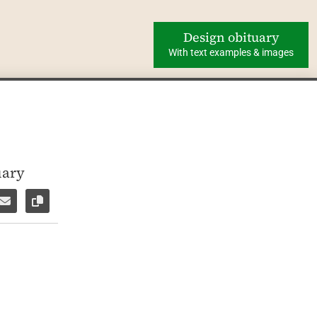
Design obituary
With text examples & images
uary
ok
WhatsApp
e via Facebook Messenger
Share via E-Mail
Copy link to page