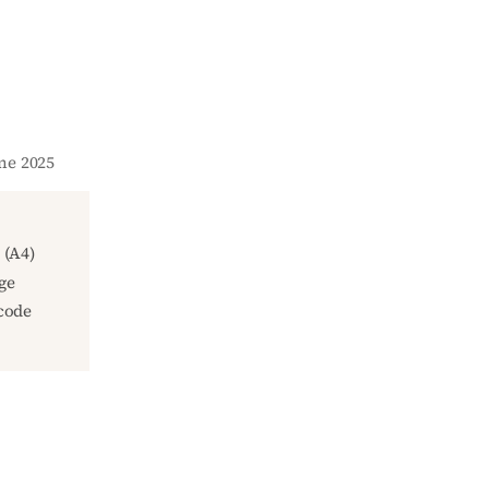
une 2025
(A4)
ge
code