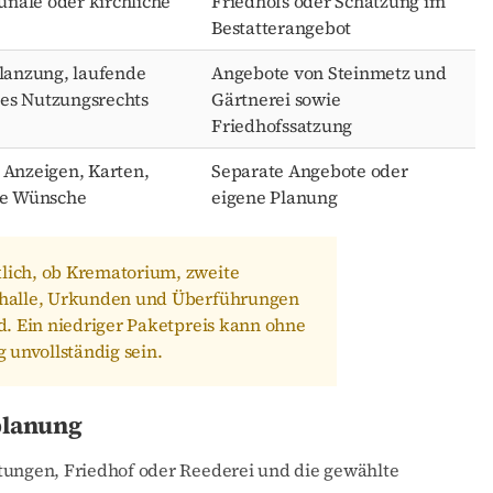
nale oder kirchliche
Friedhofs oder Schätzung im
Bestatterangebot
flanzung, laufende
Angebote von Steinmetz und
es Nutzungsrechts
Gärtnerei sowie
Friedhofssatzung
 Anzeigen, Karten,
Separate Angebote oder
lle Wünsche
eigene Planung
lich, ob Krematorium, zweite
rhalle, Urkunden und Überführungen
d. Ein niedriger Paketpreis kann ohne
 unvollständig sein.
nplanung
tungen, Friedhof oder Reederei und die gewählte