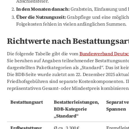
Abschiedsfeier.
In den Monaten danach:
Grabstein, Einfassung und E
Über die Nutzungszeit:
Grabpflege und eine möglich
Folgekosten fehlen in vielen anfänglichen Summen.
Richtwerte nach Bestattungsar
Die folgende Tabelle gibt die vom
Bundesverband Deutsch
Sie beruhen auf Angaben teilnehmender Bestattungsunter
dargestellten Paketkategorien als „Standard“. Das ist ke
Die BDB-Seite wurde zuletzt am 22. Dezember 2025 aktua
Friedhofsgebühren sind separate Kostenkomponenten. Ih
repräsentativen Gesamt- oder Mindestpreis kombinieren
Bestattungsart
Bestatterleistungen,
Separat ve
BDB-Kategorie
Spannen
„Standard“
Erdbestattung
Ø ca. 3.300 €
Fremdleist