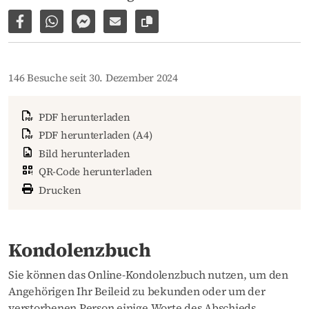
Auf Facebook teilen
Per WhatsApp weiterleiten
Per Facebook Messenger weiterleiten
Per E-Mail versenden
Link zur Seite kopieren
146 Besuche seit 30. Dezember 2024
PDF herunterladen
PDF herunterladen (A4)
Bild herunterladen
QR-Code herunterladen
Drucken
Kondolenzbuch
Sie können das Online-Kondolenzbuch nutzen, um den
Angehörigen Ihr Beileid zu bekunden oder um der
verstorbenen Person einige Worte des Abschieds