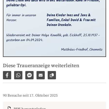
Deine Liebe und Güte wird in uns weiterleben. Ruhe in Frieden, 
geliebter Opi.
Für immer in unseren 
Deine Kinder Ines und Jens & 
Herzen:
Familien, Enkel David & Frau mit 
Deinen Urenkeln.
Wiedervereint mit Deiner Helga Kowollik, geb. Eickhoff, 25.10.1937 - 
gestorben am 04.09.2024.
Matthäus-Friedhof, Chemnitz
Diese Traueranzeige weiterleiten
Auf Facebook teilen
Per WhatsApp weiterleiten
Per Facebook Messenger weiterleiten
Per E-Mail versenden
Link zur Seite kopieren
90 Besuche seit 17. Oktober 2025
PDF herunterladen