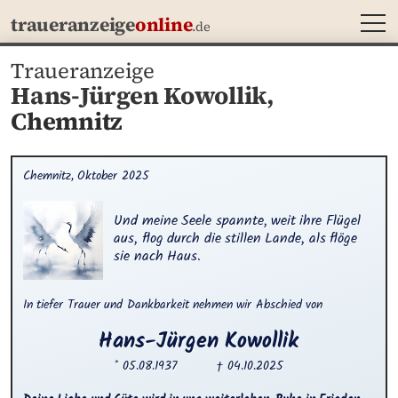
MEN
traueranzeige
online
.de
Traueranzeige
Hans-Jürgen Kowollik,
Chemnitz
Chemnitz, Oktober 2025
Und meine Seele spannte, weit ihre Flügel 
aus, flog durch die stillen Lande, als flöge 
sie nach Haus.
In tiefer Trauer und Dankbarkeit nehmen wir Abschied von
Hans-Jürgen
Kowollik
* 05.08.1937
† 04.10.2025