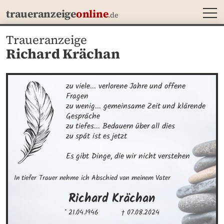
MEN
traueranzeige
online
.de
Traueranzeige
Richard Krächan
zu viele... verlorene Jahre und offene 
Fragen

zu wenig... gemeinsame Zeit und klärende 
Gespräche

zu tiefes... Bedauern über all dies

zu spät ist es jetzt

Es gibt Dinge, die wir nicht verstehen
In tiefer Trauer nehme ich Abschied von meinem Vater
Richard
Krächan
* 21.04.1946
† 07.08.2024