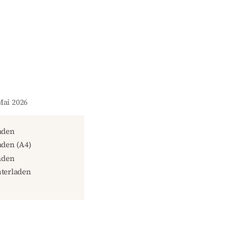
Mai 2026
aden
den (A4)
aden
terladen