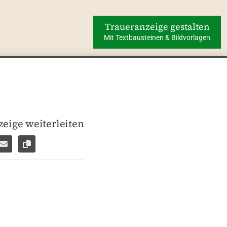
Traueranzeige gestalten
Mit Textbausteinen & Bildvorlagen
eige weiterleiten
len
pp weiterleiten
Facebook Messenger weiterleiten
Per E-Mail versenden
Link zur Seite kopieren