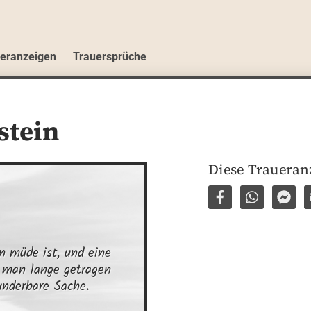
ueranzeigen
Trauersprüche
stein
Diese Traueranz
Auf Facebook tei
Per WhatsA
Per 
 müde ist, und eine 
e man lange getragen 
wunderbare Sache.