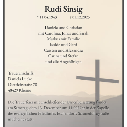
Rudi
Sinsig
* 11.04.1943
† 01.12.2025
Daniela und Christian

mit Carolina, Jonas und Sarah

Markus mit Familie

Isolde und Gerd

Carsten und Alexandra

Carina und Stefan

und alle Angehörigen
Traueranschrift: 

Daniela Lücke

Dietrichstraße 78

48429 Rheine
Die Trauerfeier mit anschließender Urnenbeisetzung findet 

am Samstag, dem 13. Dezember um 11:00 Uhr in der Kapelle 

des evangelischen Friedhofes Eschendorf, Schmeddingstraße 

in Rheine statt.