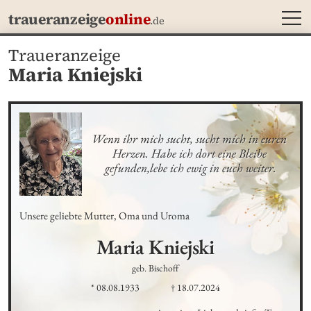
MEN
traueranzeige
online
.de
Traueranzeige
Maria Kniejski
Wenn ihr mich sucht, sucht mich in euren 
Herzen. Habe ich dort eine Bleibe 
gefunden,lebe ich ewig in euch weiter.
Unsere geliebte Mutter, Oma und Uroma
Maria
Kniejski
geb. Bischoff
* 08.08.1933
† 18.07.2024