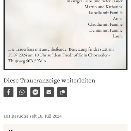
in ewiger Liebe und tiefer Trauer

Martin und Katharina

Isabella mit Familie

Anna

Claudia mit Familie

Dennis mit Familie

Laura
Die Trauerfeier mit anschließender Beisetzung findet statt am 
25.07.2024 um 10 Uhr auf dem Friedhof Köln Chorweiler - 
Thujaweg 50765 Köln
Diese Traueranzeige weiterleiten
Auf Facebook teilen
Per WhatsApp weiterleiten
Per Facebook Messenger weiterleiten
Per E-Mail versenden
Link zur Seite kopieren
101 Besuche seit 18. Juli 2024