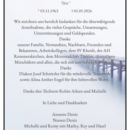
"Tatz"
* 03.11.1963
† 01.05.2026
Wir möchten uns herzlich bedanken für die überwältigende 
Anteilnahme, die vielen Gespräche, Umarmungen, 
Unterstützungen und Geldspenden.

Danke

unserer Familie, Verwandten, Nachbarn, Freunden und 
Bekannten, Arbeitskollegen, dem SV Rheidt, der AH 
Rommerskirchen, dem Motorradclub Türkbir, ehemaligen 
Mitschülern und allen, die sich mit uns verbunden fühlten.

  Danke

Diakon Josef Schnitzler für die würdevolle Trauerrede

sowie Alina Amber Engel für ihre liebevollen Worte.

Danke den Töchtern Robin Aileen und Michelle

In Liebe und Dankbarkeit

Annette Deniz

Nursen Deniz

Michelle und Romy mit Marley, Rey und Hazel
