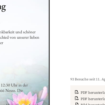
ng
4
nkbarkeit und schöner 
hied von unserer lieben 
r

93 Besuche seit 11. A
 12:30 Uhr in der 
66 Neuss. Die 
PDF herunterl
PDF herunterla
Bild herunterl