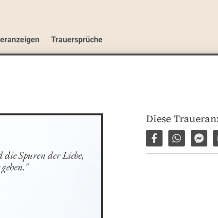
ueranzeigen
Trauersprüche
Diese Traueranz
Auf Facebook tei
Per WhatsA
Per 
 die Spuren der Liebe, 
gehen."
