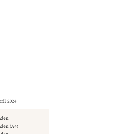
pril 2024
aden
den (A4)
aden