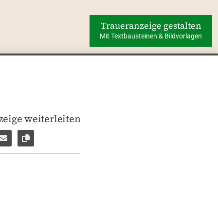
Traueranzeige gestalten
Mit Textbausteinen & Bildvorlagen
eige weiterleiten
len
pp weiterleiten
Facebook Messenger weiterleiten
Per E-Mail versenden
Link zur Seite kopieren