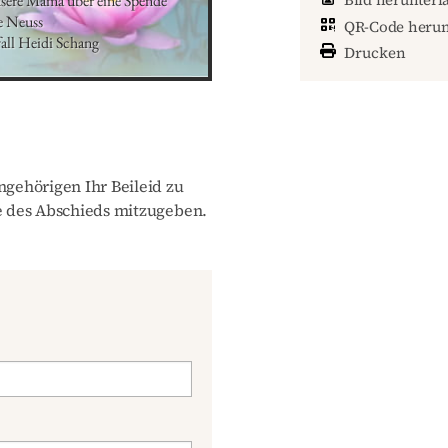
sere Mama über eine Spende 
e Neuss

QR-Code herun
all Heidi Schang
Drucken
gehörigen Ihr Beileid zu
 des Abschieds mitzugeben.