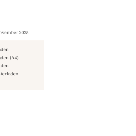
November 2025
aden
den (A4)
aden
terladen