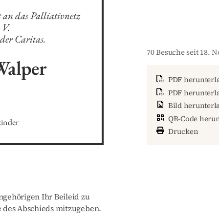
an das Palliativnetz 
V. 

der Caritas.
70 Besuche seit 18. 
Walper
PDF herunterl
PDF herunterla
5
Bild herunterl
QR-Code herun
kinder
Drucken
gehörigen Ihr Beileid zu
 des Abschieds mitzugeben.