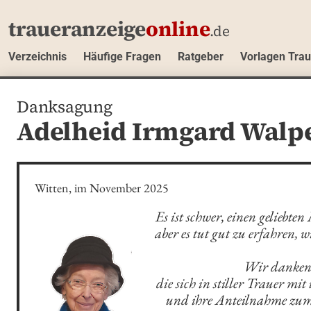
traueranzeige
online
.de
Verzeichnis
Häufige Fragen
Ratgeber
Vorlagen Tra
Danksagung
Adelheid Irmgard Walp
Witten, im November 2025
Es ist schwer, einen geliebten
aber es tut gut zu erfahren, wi
Wir danken 
die sich in stiller Trauer mi
und ihre Anteilnahme zum