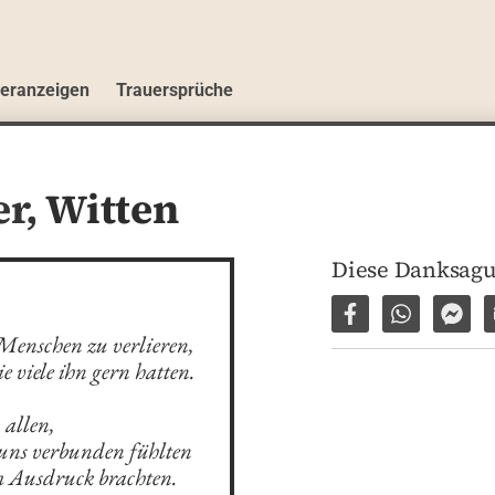
ueranzeigen
Trauersprüche
er,
Witten
Diese Danksagu
Auf Facebook tei
Per WhatsA
Per 
 Menschen zu verlieren,

e viele ihn gern hatten.

allen,

t uns verbunden fühlten

 Ausdruck brachten.
