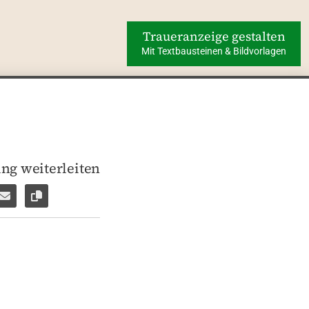
Traueranzeige gestalten
Mit Textbausteinen & Bildvorlagen
ng weiterleiten
len
pp weiterleiten
Facebook Messenger weiterleiten
Per E-Mail versenden
Link zur Seite kopieren