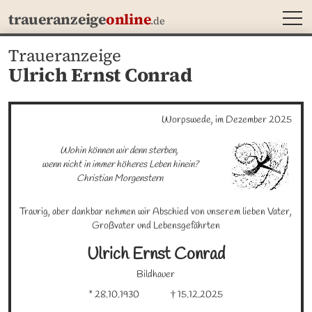
MEN
traueranzeige
online
.de
Traueranzeige
Ulrich Ernst Conrad
Worpswede, im Dezember 2025
Wohin können wir denn sterben, 

wenn nicht in immer höheres Leben hinein?

Christian Morgenstern
Traurig, aber dankbar nehmen wir Abschied von unserem lieben Vater, 
Großvater und Lebensgefährten
Ulrich Ernst
Conrad
Bildhauer
* 28.10.1930
† 15.12.2025