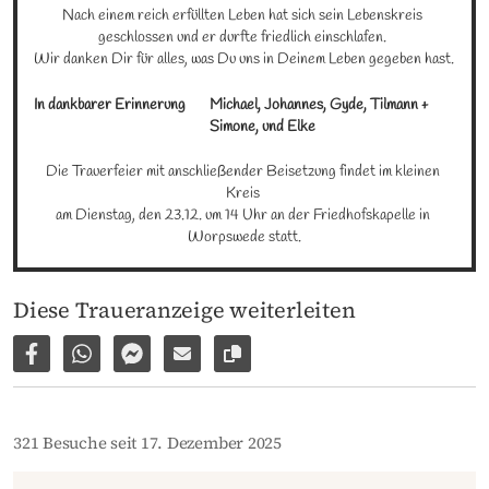
Nach einem reich erfüllten Leben hat sich sein Lebenskreis 
geschlossen und er durfte friedlich einschlafen. 

Wir danken Dir für alles, was Du uns in Deinem Leben gegeben hast.
In dankbarer Erinnerung
Michael, Johannes, Gyde, Tilmann + 
Simone, und Elke
Die Trauerfeier mit anschließender Beisetzung findet im kleinen 
Kreis 

am Dienstag, den 23.12. um 14 Uhr an der Friedhofskapelle in 
Worpswede statt.
Diese Traueranzeige weiterleiten
Auf Facebook teilen
Per WhatsApp weiterleiten
Per Facebook Messenger weiterleiten
Per E-Mail versenden
Link zur Seite kopieren
321 Besuche seit 17. Dezember 2025