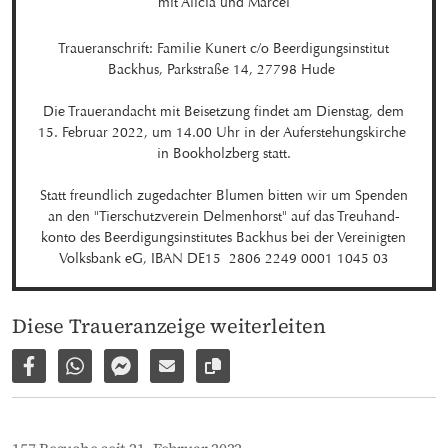
mit Alicia und Marcel
Traueranschrift: Familie Kunert c/o Beerdigungsinstitut

Backhus, Parkstraße 14, 27798 Hude 

Die Trauerandacht mit Beisetzung findet am Dienstag, dem

15. Februar 2022, um 14.00 Uhr in der Auferstehungskirche 

in Bookholzberg statt.

Statt freundlich zugedachter Blumen bitten wir um Spenden

an den "Tierschutzverein Delmenhorst" auf das Treuhand-

konto des Beerdigungsinstitutes Backhus bei der Vereinigten

Volksbank eG, IBAN DE15  2806 2249 0001 1045 03
Diese Traueranzeige weiterleiten
Auf Facebook teilen
Per WhatsApp weiterleiten
Per Facebook Messenger weiterleiten
Per E-Mail versenden
Link zur Seite kopieren