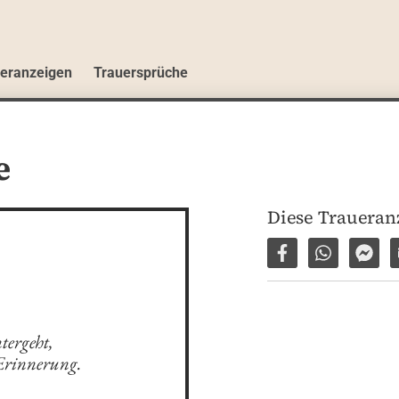
ueranzeigen
Trauersprüche
e
Diese Traueranz
Auf Facebook tei
Per WhatsA
Per 
ergeht, 

 Erinnerung.