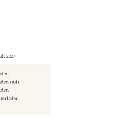
uli 2024
aden
den (A4)
aden
terladen