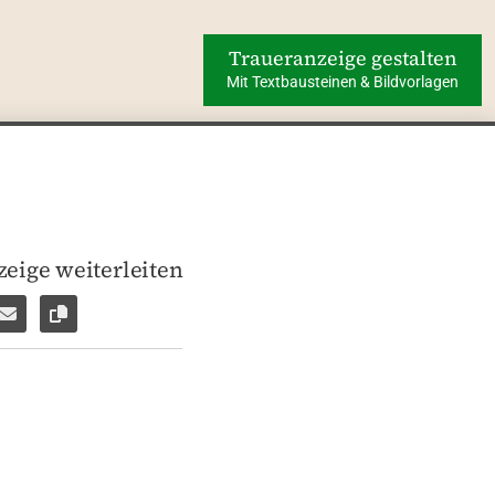
Traueranzeige gestalten
Mit Textbausteinen & Bildvorlagen
eige weiterleiten
len
pp weiterleiten
Facebook Messenger weiterleiten
Per E-Mail versenden
Link zur Seite kopieren