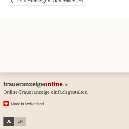
Traueranzeigen Niedersachsen
traueranzeige
online
.de
Online-Traueranzeige einfach gestalten
Made in Switzerland
DE
EN