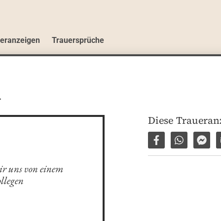
ueranzeigen
Trauersprüche
n
Diese Traueranz
Auf Facebook tei
Per WhatsA
Per 
ir uns von einem 
llegen