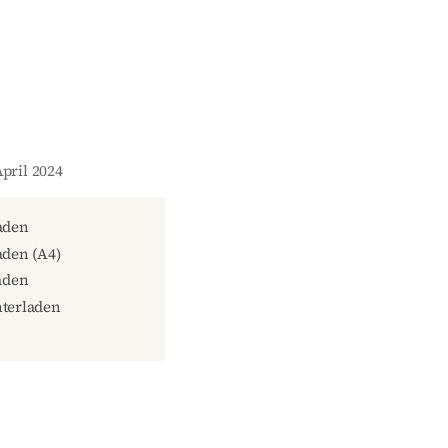
April 2024
aden
den (A4)
aden
terladen