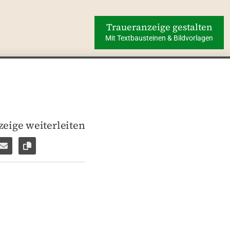
Traueranzeige gestalten
Mit Textbausteinen & Bildvorlagen
eige weiterleiten
len
pp weiterleiten
Facebook Messenger weiterleiten
Per E-Mail versenden
Link zur Seite kopieren