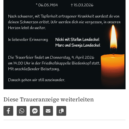
* 06.05.1954
† 15.03.2026
Nach schwerer, mit Tapferkeit ertragener Krankheit wurdest du von 
deinen Schmerzen erlöst. Wir werden dich nie vergessen, in unseren 
Herzen lebst du weiter.
In liebevoller Erinnerung
Nicki mit Stefan Lendeckel 

Marc und Svenja Lendeckel
Die Trauerfeier findet am Donnerstag, 9. April 2026 

um 14.00 Uhr in der Friedhofskappelle Biedenkopf statt.

Mit anschließender Beisetzung.
Danach gehen wir still auseinander.
Diese Traueranzeige weiterleiten
Auf Facebook teilen
Per WhatsApp weiterleiten
Per Facebook Messenger weiterleiten
Per E-Mail versenden
Link zur Seite kopieren