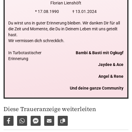
Florian Lienshöft
* 17.08.1990
† 13.01.2024
Du wirst uns in guter Erinnerung bleiben. Wir danken Dir für all 
die Zeit und Momente, die Du in Deinem Leben mit uns geteilt 
hast.

Wir vermissen dich schrecklich.
In Turbotastischer 
Bambi & Basti mit Ogkugf

Erinnerung
Jaydee & Ace

Angel & Rene

Und deine ganze Community
Diese Traueranzeige weiterleiten
Auf Facebook teilen
Per WhatsApp weiterleiten
Per Facebook Messenger weiterleiten
Per E-Mail versenden
Link zur Seite kopieren