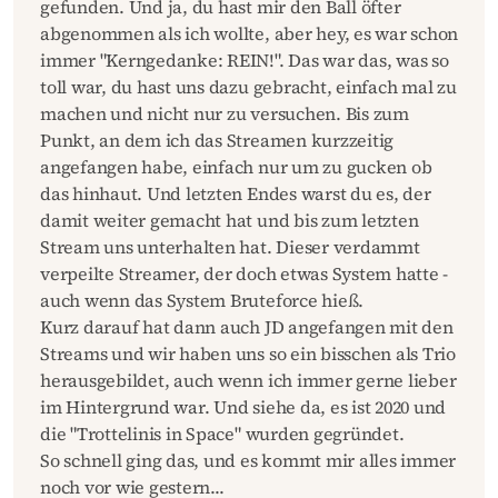
gefunden. Und ja, du hast mir den Ball öfter
abgenommen als ich wollte, aber hey, es war schon
immer "Kerngedanke: REIN!". Das war das, was so
toll war, du hast uns dazu gebracht, einfach mal zu
machen und nicht nur zu versuchen. Bis zum
Punkt, an dem ich das Streamen kurzzeitig
angefangen habe, einfach nur um zu gucken ob
das hinhaut. Und letzten Endes warst du es, der
damit weiter gemacht hat und bis zum letzten
Stream uns unterhalten hat. Dieser verdammt
verpeilte Streamer, der doch etwas System hatte -
auch wenn das System Bruteforce hieß.
Kurz darauf hat dann auch JD angefangen mit den
Streams und wir haben uns so ein bisschen als Trio
herausgebildet, auch wenn ich immer gerne lieber
im Hintergrund war. Und siehe da, es ist 2020 und
die "Trottelinis in Space" wurden gegründet.
So schnell ging das, und es kommt mir alles immer
noch vor wie gestern...