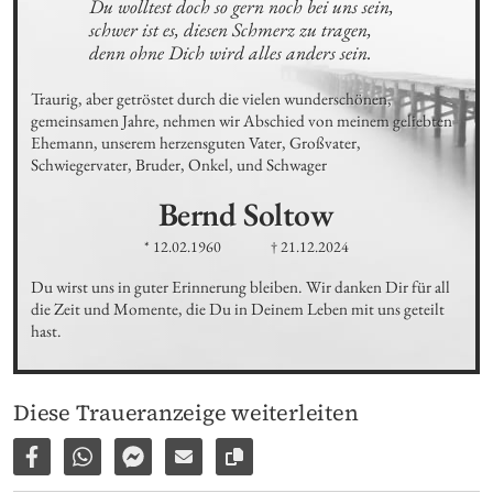
Du wolltest doch so gern noch bei uns sein,

schwer ist es, diesen Schmerz zu tragen,

denn ohne Dich wird alles anders sein.
Traurig, aber getröstet durch die vielen wunderschönen, 
gemeinsamen Jahre, nehmen wir Abschied von meinem geliebten 
Ehemann, unserem herzensguten Vater, Großvater, 
Schwiegervater, Bruder, Onkel, und Schwager
Bernd
Soltow
* 12.02.1960
† 21.12.2024
Du wirst uns in guter Erinnerung bleiben. Wir danken Dir für all 
die Zeit und Momente, die Du in Deinem Leben mit uns geteilt 
hast.
Diese Traueranzeige weiterleiten
Auf Facebook teilen
Per WhatsApp weiterleiten
Per Facebook Messenger weiterleiten
Per E-Mail versenden
Link zur Seite kopieren