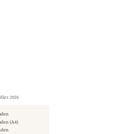
März 2026
aden
den (A4)
aden