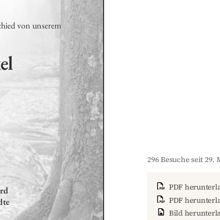
chied von unserem 
el
6
296 Besuche seit 29. 
PDF herunterl
rd

PDF herunterla
dte
Bild herunterl