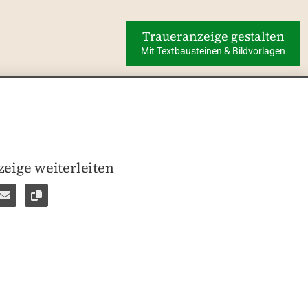
Traueranzeige gestalten
Mit Textbausteinen & Bildvorlagen
eige weiterleiten
len
pp weiterleiten
Facebook Messenger weiterleiten
Per E-Mail versenden
Link zur Seite kopieren