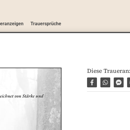
ueranzeigen
Trauersprüche
Diese Traueranz
Auf Facebook tei
Per WhatsA
Per 
ezeichnet von Stärke und 