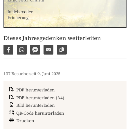
Little sister Christa
In liebevoller 
Erinnerung
Dieses Jahresgedenken weiterleiten
Auf Facebook teilen
Per WhatsApp weiterleiten
Per Facebook Messenger weiterleiten
Per E-Mail versenden
Link zur Seite kopieren
137 Besuche seit 9. Juni 2025
PDF herunterladen
PDF herunterladen (A4)
Bild herunterladen
QR-Code herunterladen
Drucken