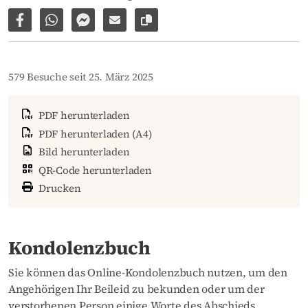
Auf Facebook teilen
Per WhatsApp weiterleiten
Per Facebook Messenger weiterleiten
Per E-Mail versenden
Link zur Seite kopieren
579 Besuche seit 25. März 2025
PDF herunterladen
PDF herunterladen (A4)
Bild herunterladen
QR-Code herunterladen
Drucken
Kondolenzbuch
Sie können das Online-Kondolenzbuch nutzen, um den
Angehörigen Ihr Beileid zu bekunden oder um der
verstorbenen Person einige Worte des Abschieds