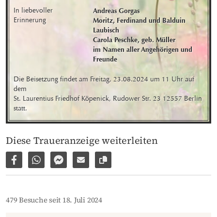
In liebevoller 
Andreas Gorgas

Erinnerung
Moritz, Ferdinand und Balduin 
Laubisch

Carola Peschke, geb. Müller

im Namen aller Angehörigen und 
Freunde
Die Beisetzung findet am Freitag, 23.08.2024 um 11 Uhr auf 
dem 

St. Laurentius Friedhof Köpenick, Rudower Str. 23 12557 Berlin 
statt.
Diese Traueranzeige weiterleiten
Auf Facebook teilen
Per WhatsApp weiterleiten
Per Facebook Messenger weiterleiten
Per E-Mail versenden
Link zur Seite kopieren
479 Besuche seit 18. Juli 2024