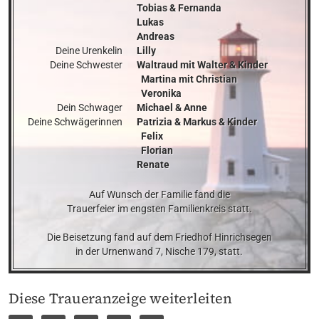
Tobias & Fernanda

Lukas

Andreas

Deine Urenkelin

Lilly

Deine Schwester

Waltraud mit Walter & Kinder

  Martina mit Christian

  Veronika

Dein Schwager

Michael & Anne

Deine Schwägerinnen
Patrizia & Markus & Kinder

  Felix

  Florian

Renate
Auf Wunsch der Familie fand die

Trauerfeier im engsten Familienkreis statt.

Die Beisetzung fand auf dem Friedhof Hinrichsegen

in der Urnenwand 7, Nische 179, statt.
Diese Traueranzeige weiterleiten