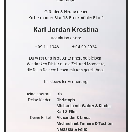
Gründer & Herausgeber

Kolbermoorer Blatt'l & Bruckmühler Blatt'l
Karl Jordan
Krostina
Redaktions-Kare
* 09.11.1946
† 04.09.2024
Du wirst uns in guter Erinnerung bleiben.

Wir danken Dir für all die Zeit und Momente,

die Du in Deinem Leben mit uns geteilt hast.

In liebevoller Erinnerung
Deine Ehefrau

Iris

Deine Kinder

Christoph

Michaela mit Walter & Kinder

Karl & Elke

Deine Enkel

Alexander & Linda

Michael mit Tamara & Tochter

Nastasia & Felix
