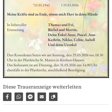
*21.01.1942
† 25.03.2026
Meine Kräfte sind zu Ende, nimm mich Herr in deine Hände
In liebevoller 
Thomas und Evi,

Erinnerung
Bärbel und Martin,

Deine Enkel Anne, Pascal, Ann-
Kathrin, Niklas, Celine, Isabell 

Und deine Urenkel
Den Rosenkranz beten wir am Sonntag, den 29.03.2026 um 18:30 
Uhr in der Pfarrkirche St. Marien in Kirchen-Hausen. 

Das Seelenamt ist am Dienstag, den 31.03.2026 um 14:00 Uhr 
ebenfalls in der Pfarrkirche, anschließend Beerdigung.
Diese Traueranzeige weiterleiten
Auf Facebook teilen
Per WhatsApp weiterleiten
Per Facebook Messenger weiterleiten
Per E-Mail versenden
Link zur Seite kopieren