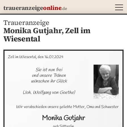
MEN
traueranzeige
online
.de
Traueranzeige
Monika Gutjahr,
Zell im
Wiesental
Zell im Wiesental, den 16.07.2024
Sie ist nun frei

und unsere Tränen

wünschen ihr Glück

(Joh. Wolfgang von Goethe)
Wir verabschieden unsere geliebte Mutter, Oma und Schwester
Monika
Gutjahr
geb.Sütterlin