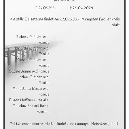
* 27.05.1934
† 25.06.2024
die stille Beisetzung findet am 22.07.2024 im engsten Fakilienkreis 
statt.
Richard Gutjahr und 
Familie

Brigitte Gutjahr und 
Familie

Michael Gutjahr und 
Familie

Sabine Jenne und Familie

Lothar Gutjahr und 
Familie

Annette La Rocca und 
Familie

Eugen Hoffmann und alle 
Geschwister mit ihren 
Familien
Auf Wunsch unserer Mutter findet eine Anonyme Beisetzung statt.